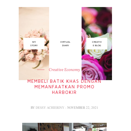
MY
VIRTUAL
CREATIV
STORY
DIARY
E BLOG
Creative Economy
MEMBELI BATIK KHAS DENGAN
MEMANFAATKAN PROMO
HARBOKIR
BY
DESSY ACHIERINY
- NOVEMBER 22, 2021