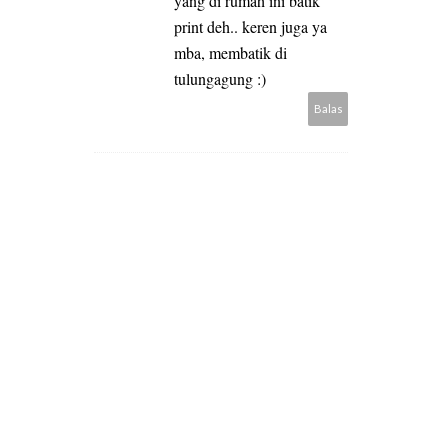
yang di rumah ini batik
print deh.. keren juga ya
mba, membatik di
tulungagung :)
Balas