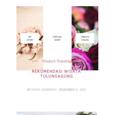
MY
VIRTUAL
CREATIV
STORY
DIARY
E BLOG
Wisata & Traveling
REKOMENDASI WISATA
TULUNGAGUNG
BY
DESSY ACHIERINY
- DESEMBER 21, 2021