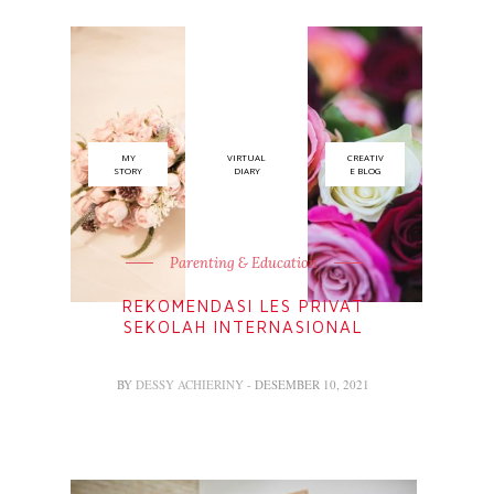
MY
VIRTUAL
CREATIV
STORY
DIARY
E BLOG
Parenting & Education
REKOMENDASI LES PRIVAT
SEKOLAH INTERNASIONAL
BY
DESSY ACHIERINY
- DESEMBER 10, 2021