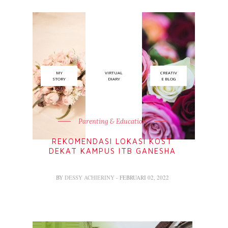
MY
VIRTUAL
CREATIV
STORY
DIARY
E BLOG
Parenting & Education
REKOMENDASI LOKASI KOST
DEKAT KAMPUS ITB GANESHA
BY
DESSY ACHIERINY
- FEBRUARI 02, 2022