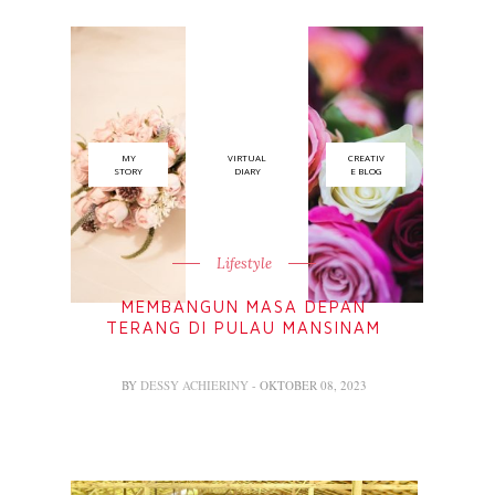
MY
VIRTUAL
CREATIV
STORY
DIARY
E BLOG
Lifestyle
MEMBANGUN MASA DEPAN
TERANG DI PULAU MANSINAM
BY
DESSY ACHIERINY
- OKTOBER 08, 2023