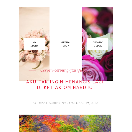
MY
VIRTUAL
CREATIV
STORY
DIARY
E BLOG
Cerpen-cerbung-flashfiction
AKU TAK INGIN MENANGIS LAGI
DI KETIAK OM HARDJO
BY
DESSY ACHIERINY
- OKTOBER 19, 2012