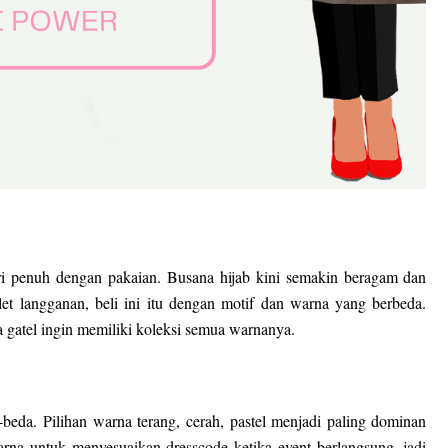
ari penuh dengan pakaian. Busana hijab kini semakin beragam dan
let langganan, beli ini itu dengan motif dan warna yang berbeda.
a gatel ingin memiliki koleksi semua warnanya.
-beda. Pilihan warna terang, cerah, pastel menjadi paling dominan
rna untuk menyesuaikan dresscode ketika event berlangsung, jadi