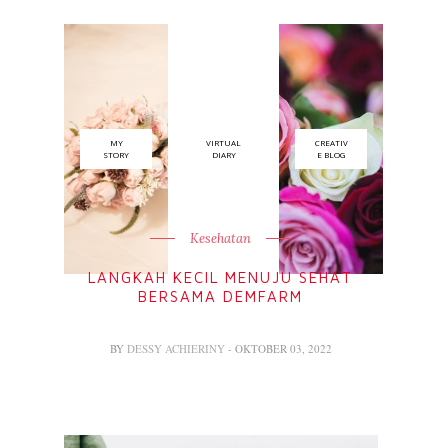
MY
VIRTUAL
CREATIV
STORY
DIARY
E BLOG
Kesehatan
LANGKAH KECIL MENUJU SEHAT
BERSAMA DEMFARM
BY
DESSY ACHIERINY
- OKTOBER 03, 2022