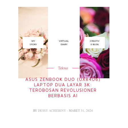
MY
VIRTUAL
CREATIV
STORY
DIARY
E BLOG
Tekno
ASUS ZENBOOK DUO (UX8406)
LAPTOP DUA LAYAR 3K:
TEROBOSAN REVOLUSIONER
BERBASIS AI
BY
DESSY ACHIERINY
- MARET 31, 2024